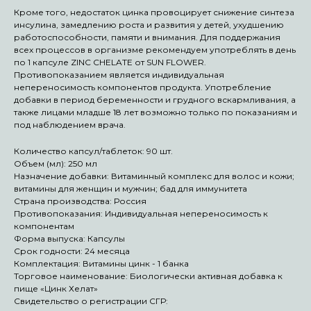
Кроме того, недостаток цинка провоцирует снижение синтеза
инсулина, замедлению роста и развития у детей, ухудшению
работоспособности, памяти и внимания. Для поддержания
всех процессов в организме рекомендуем употреблять в день
по 1 капсуле ZINC CHELATE от SUN FLOWER.
Противопоказанием является индивидуальная
непереносимость компонентов продукта. Употребление
добавки в период беременности и грудного вскармливания, а
также лицами младше 18 лет возможно только по показаниям и
под наблюдением врача.
Количество капсул/таблеток: 90 шт.
Объем (мл): 250 мл
Назначение добавки: Витаминный комплекс для волос и кожи;
витамины для женщин и мужчин; бад для иммунитета
Страна производства: Россия
Противопоказания: Индивидуальная непереносимость к
компонентам
Форма выпуска: Капсулы
Срок годности: 24 месяца
Комплектация: Витамины цинк - 1 банка
Торговое наименование: Биологически активная добавка к
пище «Цинк Хелат»
Свидетельство о регистрации СГР: