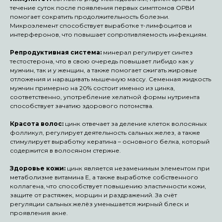
течение суток после появления первых симптомов ОРВИ
помогает сократить продолжительность болезни.
Микроэлемент способствует выработке т-лимфоцитов и
интерферонов, что повышает сопротивляемость инфекциям.
Репродуктивная система:
минерал регулирует синтез
тестостерона, что в свою очередь повышает либидо как у
мужчин, так и у женщин, а также помогает сжигать жировые
отложения и наращивать мышечную массу. Семенная жидкость
мужчин примерно на 20% состоит именно из цинка,
соответственно, употребление хелатной формы нутриента
способствует зачатию здорового потомства.
Красота волос:
цинк отвечает за деление клеток волосяных
фолликул, регулирует деятельность сальных желез, а также
стимулирует выработку кератина – основного белка, который
содержится в волосяном стержне.
Здоровье кожи:
цинк является незаменимым элементом при
метаболизме витамина E, а также выработке собственного
коллагена, что способствует повышению эластичности кожи,
защите от растяжек, морщин и раздражений. За счёт
регуляции сальных желёз уменьшается жирный блеск и
проявления акне.