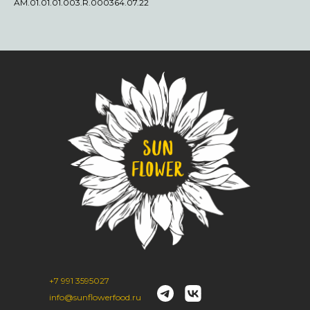
AM.01.01.01.003.R.000364.07.22
+7 991 3595027
info@sunflowerfood.ru