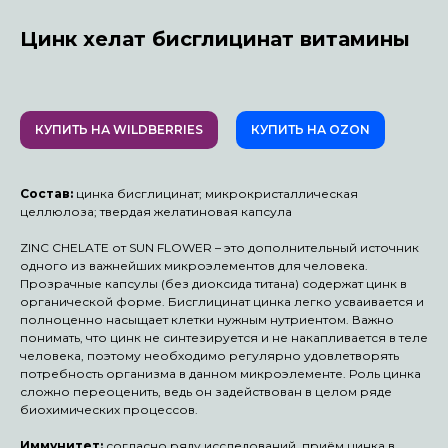
Цинк хелат бисглицинат витамины
КУПИТЬ НА WILDBERRIES
КУПИТЬ НА OZON
Состав:
цинка бисглицинат; микрокристаллическая
целлюлоза; твердая желатиновая капсула
ZINC CHELATE от SUN FLOWER – это дополнительный источник
одного из важнейших микроэлементов для человека.
Прозрачные капсулы (без диоксида титана) содержат цинк в
органической форме. Бисглицинат цинка легко усваивается и
полноценно насыщает клетки нужным нутриентом. Важно
понимать, что цинк не синтезируется и не накапливается в теле
человека, поэтому необходимо регулярно удовлетворять
потребность организма в данном микроэлементе. Роль цинка
сложно переоценить, ведь он задействован в целом ряде
биохимических процессов.
Иммунитет:
согласно ряду исследований, приём цинка в